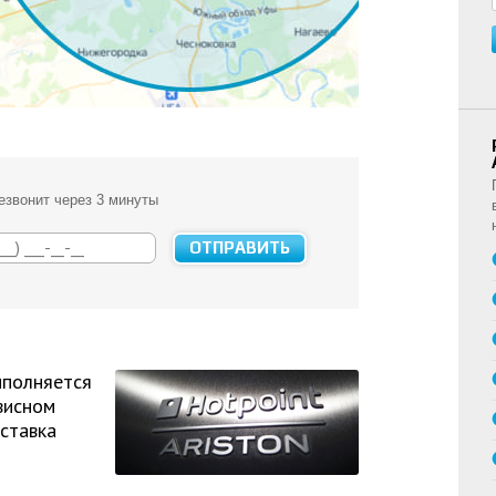
езвонит через 3 минуты
ыполняется
висном
ставка