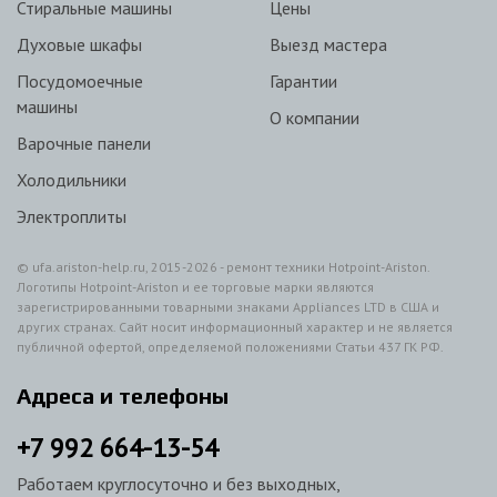
Стиральные машины
Цены
Духовые шкафы
Выезд мастера
Посудомоечные
Гарантии
машины
О компании
Варочные панели
Холодильники
Электроплиты
© ufa.ariston-help.ru, 2015-2026 - ремонт техники Hotpoint-Ariston.
Логотипы Hotpoint-Ariston и ее торговые марки являются
зарегистрированными товарными знаками Appliances LTD в США и
других странах. Сайт носит информационный характер и не является
публичной офертой, определяемой положениями Статьи 437 ГК РФ.
Адреса и телефоны
+7
992
664-13-54
Работаем круглосуточно и без выходных,